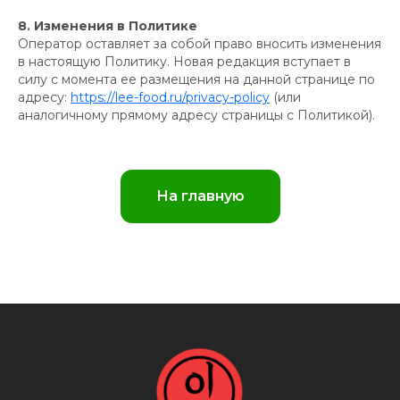
Telegram канал
8. Изменения в Политике
Контакты
Оператор оставляет за собой право вносить изменения
в настоящую Политику. Новая редакция вступает в
силу с момента ее размещения на данной странице по
адресу:
https://lee-food.ru/privacy-policy
(или
аналогичному прямому адресу страницы с Политикой).
Политика конфиденциальности
Пользовательское соглашение
На главную
Согласие на обработку ПД
Наверх