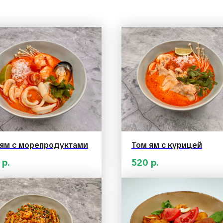
 ям с морепродуктами
Том ям с курицей
р.
520
р.