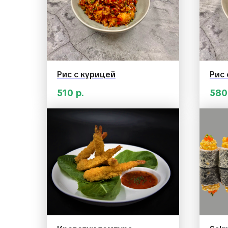
Рис с курицей
Рис
510
р.
580