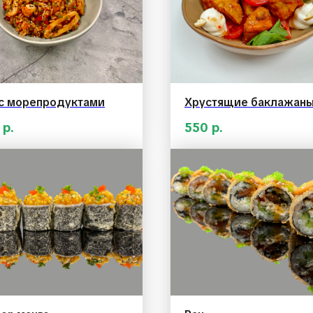
 с морепродуктами
Хрустящие баклажан
р.
550
р.