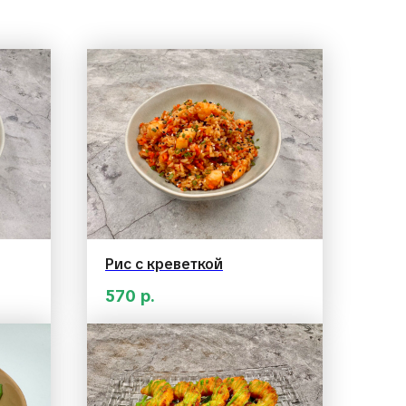
Рис с креветкой
570
р.