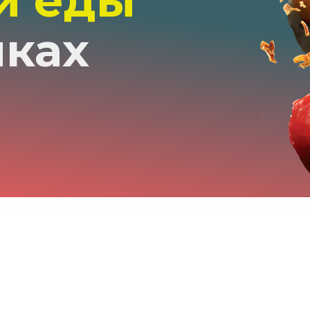
й еды
мках