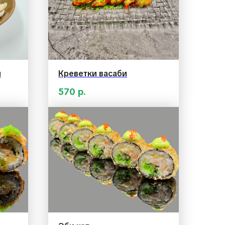
ы
Креветки васаби
570
р.