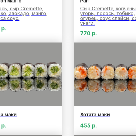
on манго
Ран
сь, сыр Cremette,
Сыр Cremette, копчен
ко, авокадо, манго,
угорь, лосось, тобико,
са соус.
огурец, соус спайси, с
унаги.
р.
770
р.
па маки
Хотатэ маки
р.
455
р.