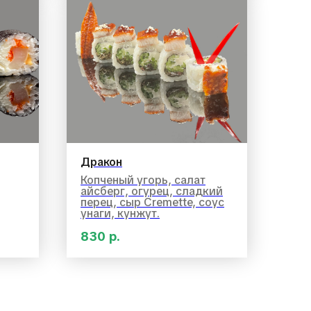
Дракон
Копченый угорь, салат
айсберг, огурец, сладкий
перец, сыр Сremette, соус
унаги, кунжут.
830
р.