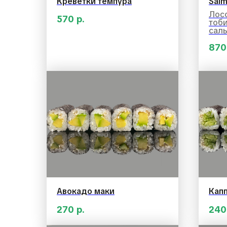
Креветки темпура
Salm
Лосо
570
р.
тоби
саль
870
Авокадо маки
Кап
270
р.
240