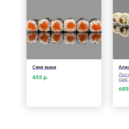
Сяке маки
Аля
Лосо
455
р.
сыр 
685