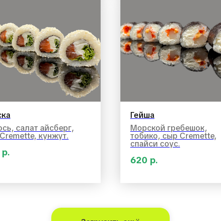
ска
Гейша
сь, салат айсберг,
Морской гребешок,
Сremette, кунжут.
тобико, сыр Cremette,
спайси соус.
р.
620
р.