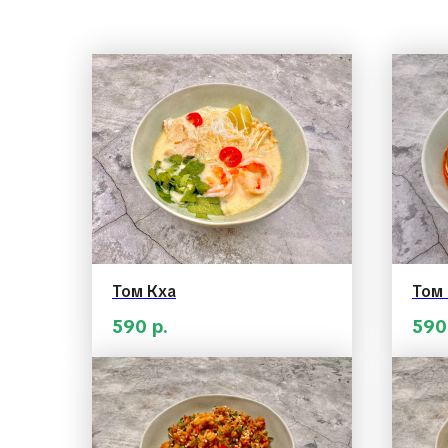
Том Кха
Том
590
р.
590