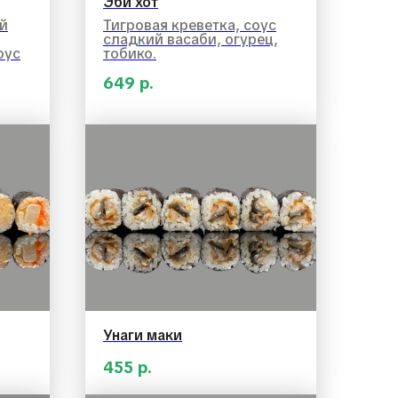
Эби хот
ый
Тигровая креветка, соус
сладкий васаби, огурец,
оус
тобико.
649
р.
Унаги маки
455
р.