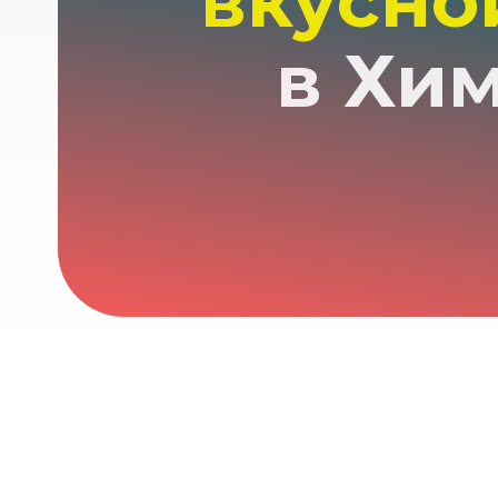
вкусно
в Хи